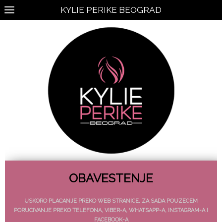
KYLIE PERIKE BEOGRAD
OBAVESTENJE
USKORO PLACANJE PREKO WEB STRANICE, ZA SADA POUZECEM
PORUCIVANJE PREKO TELEFONA, VIBER-A, WHATSAPP-A, INSTAGRAM-A I
FACEBOOK-A