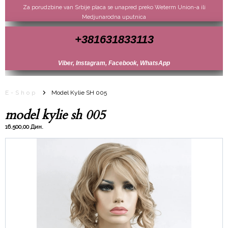
Za porudzbine van Srbije placa se unapred preko Weterm Union-a ili
Medjunarodna uputnica
+381631833113
Viber, Instagram, Facebook, WhatsApp
E-Shop
Model Kylie SH 005
model kylie sh 005
16.500,00 Дин.