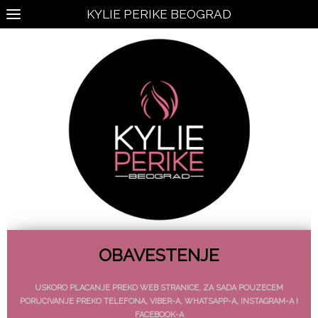
KYLIE PERIKE BEOGRAD
OBAVESTENJE
USKORO PLACANJE PREKO WEB STRANICE, ZA SADA POUZECEM
PORUCIVANJE PREKO TELEFONA, VIBER-A, WHATSAPP-A, INSTAGRAM-A I
FACEBOOK-A