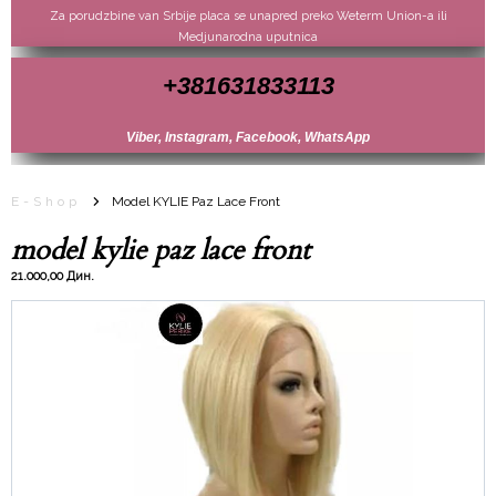
Za porudzbine van Srbije placa se unapred preko Weterm Union-a ili
Medjunarodna uputnica
+381631833113
Viber, Instagram, Facebook, WhatsApp
E-Shop
Model KYLIE Paz Lace Front
model kylie paz lace front
21.000,00 Дин.