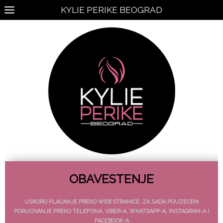
KYLIE PERIKE BEOGRAD
OBAVESTENJE
USKORO PLACANJE PREKO WEB STRANICE, ZA SADA POUZECEM
PORUCIVANJE PREKO TELEFONA, VIBER-A, WHATSAPP-A, INSTAGRAM-A I
FACEBOOK-A