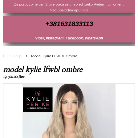
Za porudzbine van Srbije placa se unapred preko Weterm Union-a ili
Medjunarodna uputnica
+381631833113
Viber, Instagram, Facebook, WhatsApp
E-Shop
Model Kylie LFWBL Ombre
model kylie lfwbl ombre
19.500,00 Дин.