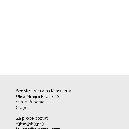
Sediste
- Virtualna Kancelerija
Ulica Miihajla Pupina 10
11000 Beograd
Srbija
Za probe pozvati
+381631833113