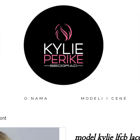
O NAMA
MODELI I CENE
ont
model kylie lfcb lac