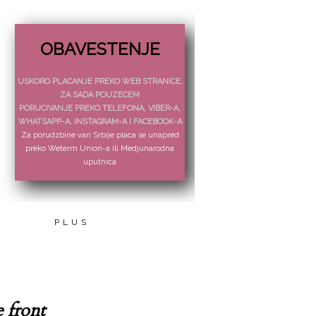
OBAVESTENJE
USKORO PLACANJE PREKO WEB STRANICE,
ZA SADA POUZECEM
PORUCIVANJE PREKO TELEFONA, VIBER-A,
WHATSAPP-A, INSTAGRAM-A I FACEBOOK-A
Za porudzbine van Srbije placa se unapred
preko Weterm Union-a ili Medjunarodna
uputnica
PLUS
e front