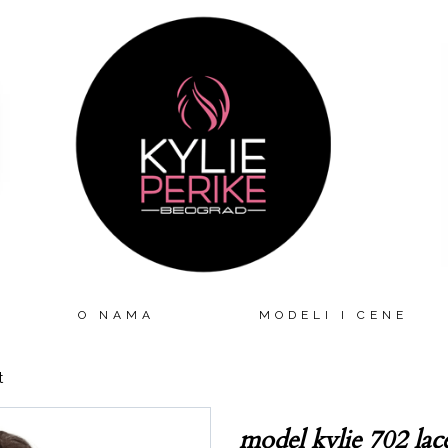
O NAMA
MODELI I CENE
t
model kylie 702 lac