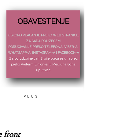
OBAVESTENJE
USKORO PLACANJE PREKO WEB STRANICE,
ZA SADA POUZECEM
PORUCIVANJE PREKO TELEFONA, VIBER-A,
WHATSAPP-A, INSTAGRAM-A I FACEBOOK-A
Za porudzbine van Srbije placa se unapred
preko Weterm Union-a ili Medjunarodna
uputnica
PLUS
e front