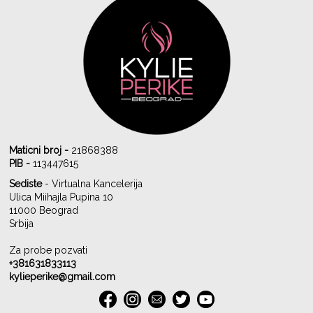
Maticni broj -
21868388
PIB -
113447615
Sediste
- Virtualna Kancelerija
Ulica Miihajla Pupina 10
11000 Beograd
Srbija
Za probe pozvati
+381631833113
kylieperike@gmail.com