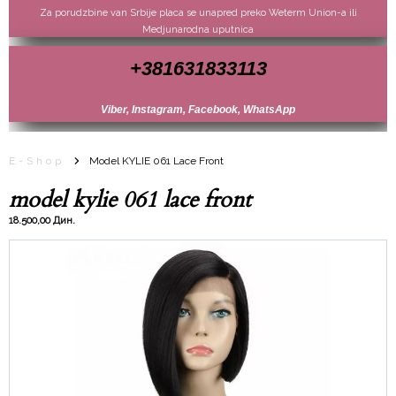
Za porudzbine van Srbije placa se unapred preko Weterm Union-a ili
Medjunarodna uputnica
+381631833113
Viber, Instagram, Facebook, WhatsApp
E-Shop
Model KYLIE 061 Lace Front
model kylie 061 lace front
18.500,00 Дин.