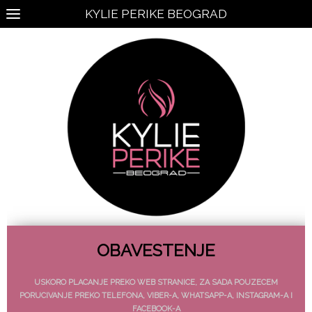
KYLIE PERIKE BEOGRAD
OBAVESTENJE
USKORO PLACANJE PREKO WEB STRANICE, ZA SADA POUZECEM
PORUCIVANJE PREKO TELEFONA, VIBER-A, WHATSAPP-A, INSTAGRAM-A I
FACEBOOK-A