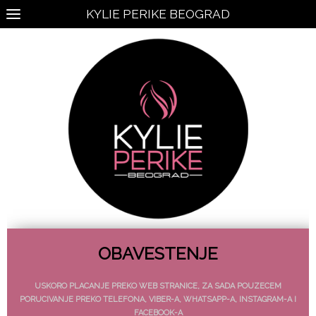
KYLIE PERIKE BEOGRAD
OBAVESTENJE
USKORO PLACANJE PREKO WEB STRANICE, ZA SADA POUZECEM
PORUCIVANJE PREKO TELEFONA, VIBER-A, WHATSAPP-A, INSTAGRAM-A I
FACEBOOK-A