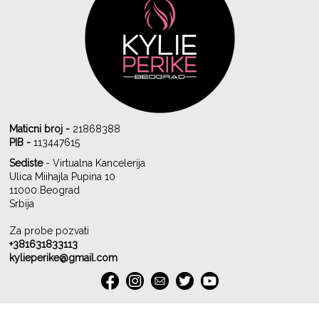
Maticni broj -
21868388
PIB -
113447615
Sediste
- Virtualna Kancelerija
Ulica Miihajla Pupina 10
11000 Beograd
Srbija
Za probe pozvati
+381631833113
kylieperike@gmail.com