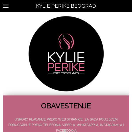
KYLIE PERIKE BEOGRAD
OBAVESTENJE
USKORO PLACANJE PREKO WEB STRANICE, ZA SADA POUZECEM
PORUCIVANJE PREKO TELEFONA, VIBER-A, WHATSAPP-A, INSTAGRAM-A I
FACEBOOK-A