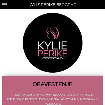
KYLIE PERIKE BEOGRAD
OBAVESTENJE
USKORO PLACANJE PREKO WEB STRANICE, ZA SADA POUZECEM
PORUCIVANJE PREKO TELEFONA, VIBER-A, WHATSAPP-A, INSTAGRAM-A I
FACEBOOK-A