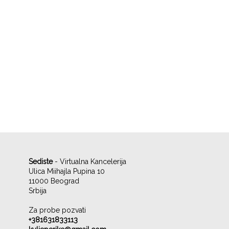
Sediste
- Virtualna Kancelerija
Ulica Miihajla Pupina 10
11000 Beograd
Srbija
Za probe pozvati
+381631833113