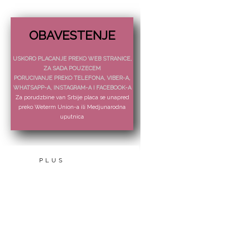
OBAVESTENJE
USKORO PLACANJE PREKO WEB STRANICE,
ZA SADA POUZECEM
PORUCIVANJE PREKO TELEFONA, VIBER-A,
WHATSAPP-A, INSTAGRAM-A I FACEBOOK-A
Za porudzbine van Srbije placa se unapred
preko Weterm Union-a ili Medjunarodna
uputnica
PLUS